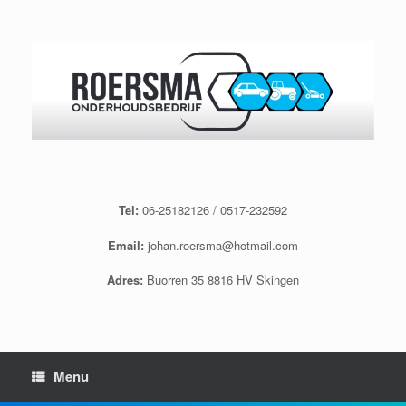
Spring
naar
inhoud
Tel:
06-25182126 / 0517-232592
Email:
johan.roersma@hotmail.com
Adres:
Buorren 35 8816 HV Skingen
Menu